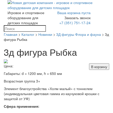
Игровое и спортивное
Ваша корзина пуста
Toggle
оборудование для
Заказать звонок
navigation
детских площадок
+7 (351) 751-17-24
Главная
>
Каталог
>
Новинки
>
3Д фигуры Флора и фауна
> 3д
фигура Рыбка
3д фигура Рыбка
Цена:
В корзину
Габариты: d = 1200 мм, h = 650 мм
Возрастная группа 3+
Элемент благоустройства «Холм малый» с тоннелем
(индивидуальная цветовая гамма из каучуковой крошки с
защитой от УФ)
Сфера применения: