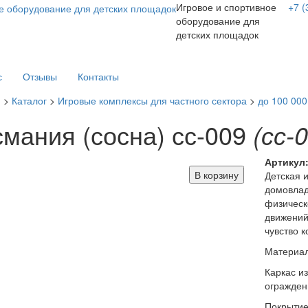
Игровое и спортивное
+7 (
оборудование для
детских площадок
с
Отзывы
Контакты
я
>
Каталог
>
Игровые комплексы для частного сектора
>
до 100 000
смания (сосна) сс-009
(сс-
Артикул
В корзину
Детская 
домовлад
физическ
движений
чувство 
Материал
Каркас и
огражден
Покрытие