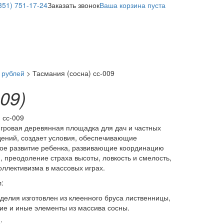
351) 751-17-24
Заказать звонок
Ваша корзина пуста
 рублей
> Тасмания (сосна) сс-009
009)
:
сс-009
игровая деревянная площадка для дач и частных
ений, создает условия, обеспечивающие
ое развитие ребенка, развивающие координацию
, преодоление страха высоты, ловкость и смелость,
коллективизма в массовых играх.
:
зделия изготовлен из клеенного бруса лиственницы,
ие и иные элементы из массива сосны.
: