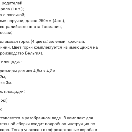
я родителей;
рила (1шт.);
а с лавочкой;
вые поручни, длина 250мм (4шт.);
встралийского штата Тасмания;
оссии;
стиковая горка (4 цвета: зеленый, красный,
синий. Цвет горки комплектуется из имеющихся на
Производство Бельгия).
 площадки:
размеры домика 4,8м х 4,2м;
,2м;
рки 3м.
с площадки:
 5кг)
:
ставляется в разобранном виде. В комплект для
тельной сборки входит подробная инструкция по
овара. Товар упакован в гофрокартонные короба в