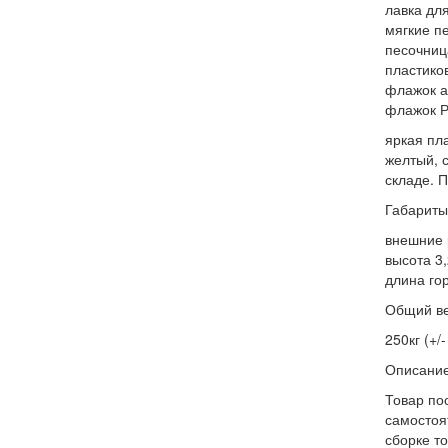
лавка дл
мягкие пе
песочниц
пластико
флажок а
флажок Р
яркая пла
желтый, 
складе. 
Габариты
внешние 
высота 3
длина го
Общий ве
250кг (+/-
Описание
Товар по
самостоя
сборке т