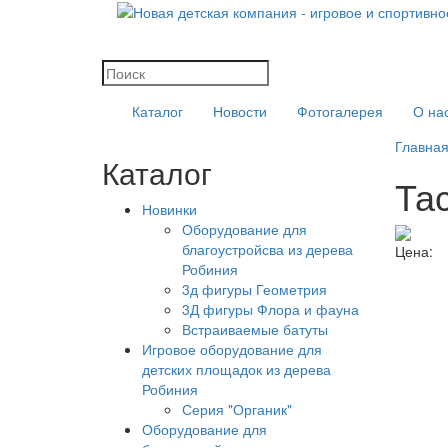
Каталог
Новости
Фотогалерея
О на
Главна
Каталог
Та
Новинки
Оборудование для
благоустройсва из дерева
Цена:
Робиния
3д фигуры Геометрия
3Д фигуры Флора и фауна
Встраиваемые батуты
Игровое оборудование для
детских площадок из дерева
Робиния
Серия "Органик"
Оборудование для