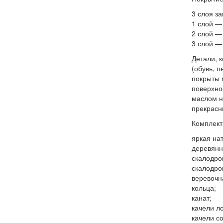
3 слоя з
1 слой —
2 слой —
3 слой —
Детали, 
(обувь, п
покрыты 
поверхно
маслом н
прекрасн
Комплект
яркая на
деревянн
скалодро
скалодро
веревочн
кольца;
канат;
качели л
качели со