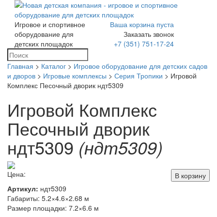
Игровое и спортивное
Ваша корзина пуста
Toggle
оборудование для
Заказать звонок
navigation
детских площадок
+7 (351) 751-17-24
Главная
>
Каталог
>
Игровое оборудование для детских садов
и дворов
>
Игровые комплексы
>
Серия Тропики
> Игровой
Комплекс Песочный дворик ндт5309
Игровой Комплекс
Песочный дворик
ндт5309
(ндт5309)
Цена:
В корзину
Артикул:
ндт5309
Габариты: 5.2×4.6×2.68 м
Размер площадки: 7.2×6.6 м