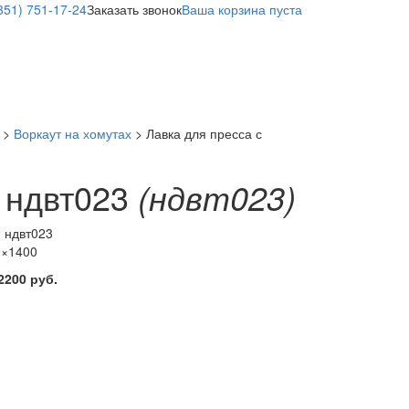
351) 751-17-24
Заказать звонок
Ваша корзина пуста
>
Воркаут на хомутах
> Лавка для пресса с
и ндвт023
(ндвт023)
:
ндвт023
0×1400
22200 руб.