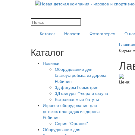
Каталог
Новости
Фотогалерея
О на
Главна
Каталог
брусьям
Ла
Новинки
Оборудование для
благоустройсва из дерева
Робиния
Цена:
3д фигуры Геометрия
3Д фигуры Флора и фауна
Встраиваемые батуты
Игровое оборудование для
детских площадок из дерева
Робиния
Серия "Органик"
Оборудование для