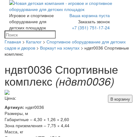
Игровое и спортивное
Ваша корзина пуста
Toggle
оборудование для
Заказать звонок
navigation
детских площадок
+7 (351) 751-17-24
Главная
>
Каталог
>
Спортивное оборудование для детских
садов и дворов
>
Воркаут на хомутах
> ндвт0036 Спортивные
комплекс
ндвт0036 Спортивные
комплекс
(ндвт0036)
Цена:
В корзину
Артикул:
ндвт0036
Размеры, м
Габаритные – 4,30 × 1,26 × 2,60
Зона приземления – 7,75 × 4,44
Масса, кг