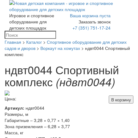
Игровое и спортивное
Ваша корзина пуста
Toggle
оборудование для
Заказать звонок
navigation
детских площадок
+7 (351) 751-17-24
Главная
>
Каталог
>
Спортивное оборудование для детских
садов и дворов
>
Воркаут на хомутах
> ндвт0044 Спортивный
комплекс
ндвт0044 Спортивный
комплекс
(ндвт0044)
Цена:
В корзину
Артикул:
ндвт0044
Размеры, м
Габаритные – 3,28 × 0,77 × 1,40
Зона приземления – 6,28 × 3,77
Масса, кг