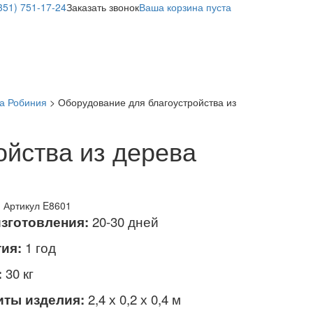
351) 751-17-24
Заказать звонок
Ваша корзина пуста
ва Робиния
> Оборудование для благоустройства из
ойства из дерева
:
Артикул E8601
изготовления:
20-30 дней
ия:
1 год
:
30 кг
иты изделия:
2,4 х 0,2 х 0,4 м