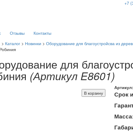
+7 (
с
Отзывы
Контакты
я
>
Каталог
>
Новинки
>
Оборудование для благоустройсва из дере
Робиния
орудование для благоустр
биния
(Артикул E8601)
Артикул
В корзину
Срок 
Гарант
Масса
Габар