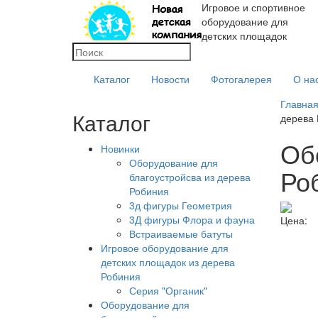
Игровое и спортивное
оборудование для
детских площадок
Каталог
Новости
Фотогалерея
О на
Главна
Каталог
дерева 
Об
Новинки
Оборудование для
Ро
благоустройсва из дерева
Робиния
3д фигуры Геометрия
3Д фигуры Флора и фауна
Цена:
Встраиваемые батуты
Игровое оборудование для
детских площадок из дерева
Робиния
Серия "Органик"
Оборудование для