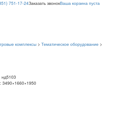
351) 751-17-24
Заказать звонок
Ваша корзина пуста
гровые комплексы
>
Тематическое оборудование
>
:
нд5103
: 3490×1660×1950