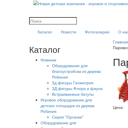
Каталог
Новости
Фотогалерея
О на
Главна
Каталог
Паровоз
Па
Новинки
Оборудование для
благоустройсва из дерева
Робиния
3д фигуры Геометрия
3Д фигуры Флора и фауна
Встраиваемые батуты
Игровое оборудование для
детских площадок из дерева
Цена:
Робиния
Серия "Органик"
Оборудование для