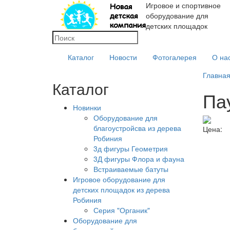
Игровое и спортивное
оборудование для
детских площадок
Каталог
Новости
Фотогалерея
О на
Главна
Каталог
Пау
Новинки
Оборудование для
благоустройсва из дерева
Цена:
Робиния
3д фигуры Геометрия
3Д фигуры Флора и фауна
Встраиваемые батуты
Игровое оборудование для
детских площадок из дерева
Робиния
Серия "Органик"
Оборудование для