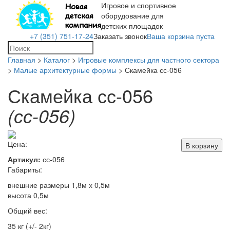
Игровое и спортивное
Toggle
оборудование для
navigation
детских площадок
+7 (351) 751-17-24
Заказать звонок
Ваша корзина пуста
Главная
>
Каталог
>
Игровые комплексы для частного сектора
>
Малые архитектурные формы
> Скамейка сс-056
Скамейка сс-056
(сс-056)
Цена:
В корзину
Артикул:
сс-056
Габариты:
внешние размеры 1,8м х 0,5м
высота 0,5м
Общий вес:
35 кг (+/- 2кг)