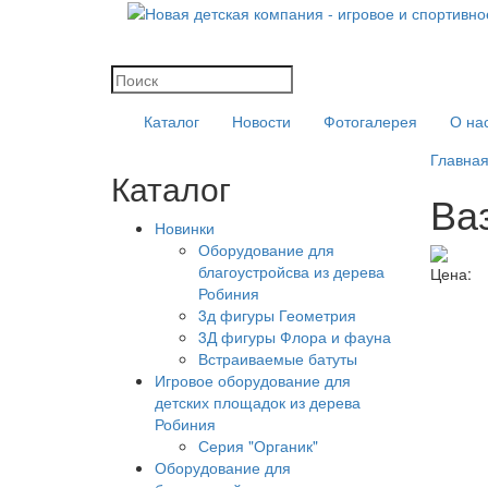
Каталог
Новости
Фотогалерея
О на
Главна
Каталог
Ва
Новинки
Оборудование для
благоустройсва из дерева
Цена:
Робиния
3д фигуры Геометрия
3Д фигуры Флора и фауна
Встраиваемые батуты
Игровое оборудование для
детских площадок из дерева
Робиния
Серия "Органик"
Оборудование для