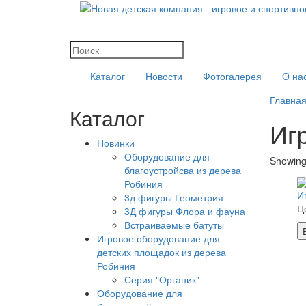
Каталог
Новости
Фотогалерея
О на
Главна
Каталог
Иг
Новинки
Оборудование для
Showing
благоустройсва из дерева
Робиния
И
3д фигуры Геометрия
Ц
3Д фигуры Флора и фауна
Встраиваемые батуты
Игровое оборудование для
детских площадок из дерева
Робиния
Серия "Органик"
Оборудование для