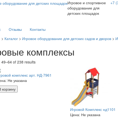
Игровое и спортивное
+7 (
оборудование для
детских площадок
с
Отзывы
Контакты
я
>
Каталог
>
Игровое оборудование для детских садов и дворов
>
И
ровые комплексы
 49–64 of 238 results
гровой комплекс арт. НД-7961
ена:
Не указана
В корзину
Игровой Комплекс нд1101
Цена:
Не указана