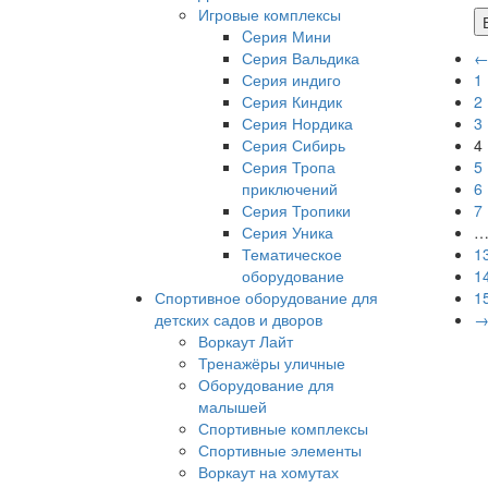
Игровые комплексы
Cерия Мини
Серия Вальдика
Серия индиго
1
Серия Киндик
2
Серия Нордика
3
Серия Сибирь
4
Серия Тропа
5
приключений
6
Серия Тропики
7
Серия Уника
Тематическое
1
оборудование
1
Спортивное оборудование для
1
детских садов и дворов
Воркаут Лайт
Тренажёры уличные
Оборудование для
малышей
Спортивные комплексы
Спортивные элементы
Воркаут на хомутах